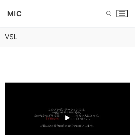
コ
ン
MIC
テ
ン
ツ
VSL
検索:
へ
ス
キ
ッ
プ